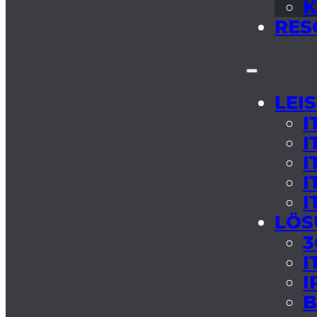
K
RES
LEI
I
I
I
I
I
LÖS
3
I
I
B