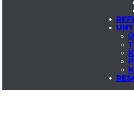
REF
UNT
Ü
T
K
P
K
RES