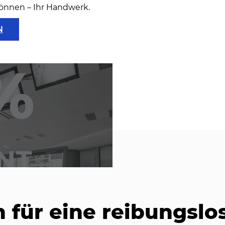
können – Ihr Handwerk.
N
%
NT
 für eine reibungslos