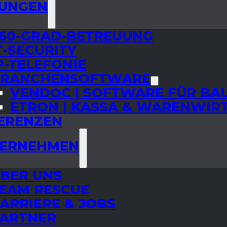
UNGEN
60-GRAD-BETREUUNG
T-SECURITY
P-TELEFONIE
RANCHENSOFTWARE
VENDOC | SOFTWARE FÜR B
ETRON | KASSA & WARENWIR
ERENZEN
ERNEHMEN
BER UNS
EAM RESCUE
ARRIERE & JOBS
ARTNER