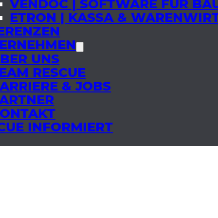
VENDOC | SOFTWARE FÜR B
ETRON | KASSA & WARENWIR
ERENZEN
ERNEHMEN
BER UNS
EAM RESCUE
ARRIERE & JOBS
ARTNER
ONTAKT
CUE INFORMIERT