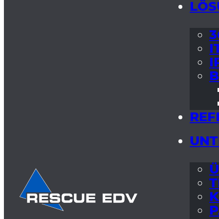
LÖS
3
I
I
B
REF
UNT
Ü
T
K
P