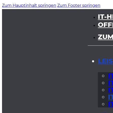
Zum Hauptinhalt springen
Zum Footer springen
IT-H
OFF
ZUM
LEI
I
I
I
I
I