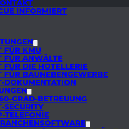
ONTAKT
CUE INFORMIERT
STUNGEN
T FÜR KMU
T FÜR ANWÄLTE
T FÜR DIE HOTELLERIE
T FÜR BAUNEBENGEWERBE
T-DOKUMENTATION
UNGEN
60-GRAD-BETREUUNG
T-SECURITY
P-TELEFONIE
RANCHENSOFTWARE